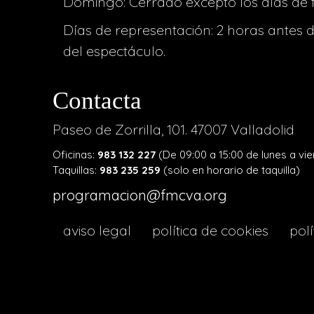
Domingo: Cerrado excepto los días de 
Días de representación: 2 horas antes 
del espectáculo.
Contacta
Paseo de Zorrilla, 101. 47007 Valladolid
Oficinas:
983 132 227
(De 09:00 a 15:00 de lunes a vie
Taquillas:
983 235 259
(solo en horario de taquilla)
programacion@fmcva.org
menu
aviso legal
política de cookies
polí
footer
lava