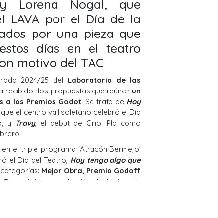
y Lorena Nogal, que
l LAVA por el Día de la
ados por una pieza que
estos días en el teatro
con motivo del TAC
orada 2024/25 del
Laboratorio de las
a recibido dos propuestas que reúnen
un
s a los Premios Godot
. Se trata de
Hoy
a que el centro vallisoletano celebró el Día
o, y
Travy
, el debut de Oriol Pla como
ebrero.
 en el triple programa 'Atracón Bermejo'
ó el Día del Teatro,
Hoy tengo algo que
 categorías:
Mejor Obra, Premio Godoff
s Bermejo)
. La producción de Teatro del
sco el pasado 29 de marzo, como colofón
ron con El minuto del payaso, el mismo
 de marzo), y continuaron con Arrasado