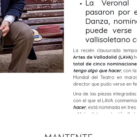
La Veronal 
pasaron por e
Danza, nomin
puede verse 
vallisoletano 
La recién clausurada temp
Artes de Valladolid (LAVA)
h
total de cinco nominacione
tengo algo que hacer
, con l
Mundial del Teatro en marz
director que pudo verse en f
Una de las piezas integradas
con el que el LAVA conmemor
hacer
, está nominada en tres
y Mejor Interpretación (Lui
Barrio pasó por la Sala Vela
a tres jornadas que comenza
Día Mundial del Teatro (27