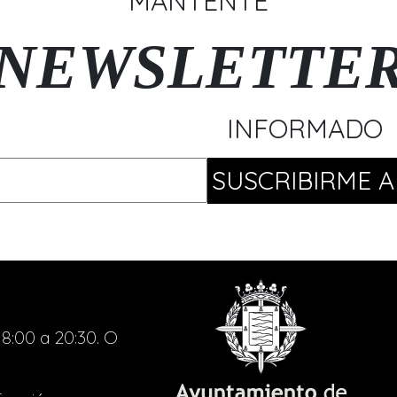
MANTENTE
deseo el día 28.
Por su parte,
Travy
, escrita 
NEWSLETTE
último como director, opta 
Mejor autoría original
.
Además,
La Veronal,
compa
INFORMADO
especial del LAVA por el 
categoría de
Mejor coreogr
espectáculo con el que, prec
Se trata de
Totentanz - Mo
exhibirá estos días en el L
Teatro y Artes de Calle
nominada como
Mejor intér
otra de las profesionales q
del Día de la Danza.
8:00 a 20:30. O