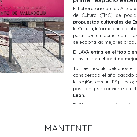
El Laboratorio de las Artes d
de Cultura (FMC) se pos
propuestas culturales de E
la Cultura, informe anual el
partir de un panel con más
selecciona las mejores propue
El LAVA entra en el 'top cie
convierte
en el décimo mejo
También escala peldaños en e
considerado el año pasado 
la región, con un 11º puesto;
posición y se convierte en e
León.
El Observarorio sitúa a Val
oferta cultural de España.
ascendió el año pasado, su 
estudio.
MANTENTE
Junto al LAVA aparecen entre