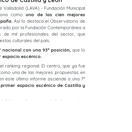
e Valladolid (LAVA) - Fundación Municipal
iciona como
una de las cien mejores
spaña
. Así lo destaca el Observatorio de
aborado por la Fundación Contemporánea a
 de mil profesionales del sector, que
stas culturales del país.
n' nacional con una 93ª posición,
que lo
r espacio escénico.
l ranking regional. El centro, que ya fue
como una de las mejores propuestas en
 en este último informe asciende a una 7ª
l
primer espacio escénico de Castilla y
ladolid como la novena ciudad con mejor
 Se mantiene, así, en el puesto al que
mejor valoración en la historia de este
 las cien mejores propuestas del país el