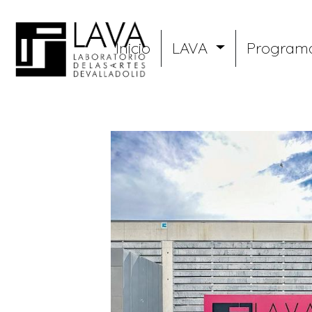
Pasar
al
Menu
contenido
Inicio
LAVA
Program
principal
LAVA