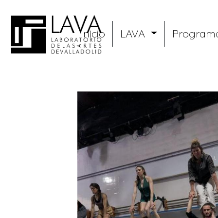
Pasar
al
Menu
contenido
Inicio
LAVA
Program
principal
LAVA