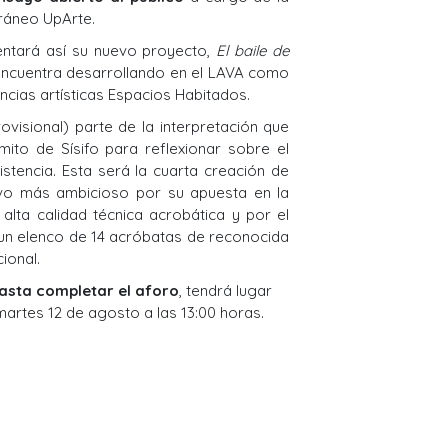
ráneo UpArte.
ntará así su nuevo proyecto,
El baile de
 encuentra desarrollando en el LAVA como
cias artísticas Espacios Habitados.
visional) parte de la interpretación que
ito de Sísifo para reflexionar sobre el
istencia. Esta será la cuarta creación de
ivo más ambicioso por su apuesta en la
a alta calidad técnica acrobática y por el
n un elenco de 14 acróbatas de reconocida
cional.
hasta completar el aforo
, tendrá lugar
 martes 12 de agosto a las 13:00 horas.