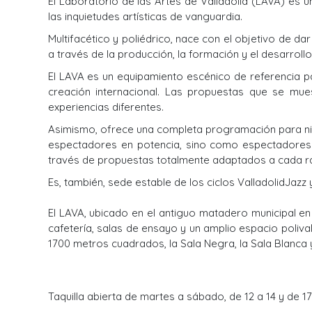
El Laboratorio de las Artes de Valladolid (LAVA) es u
las inquietudes artísticas de vanguardia.
Multifacético y poliédrico, nace con el objetivo de da
a través de la producción, la formación y el desarrollo
El LAVA es un equipamiento escénico de referencia p
creación internacional. Las propuestas que se mue
experiencias diferentes.
Asimismo, ofrece una completa programación para niño
espectadores en potencia, sino como espectadores 
través de propuestas totalmente adaptados a cada r
Es, también, sede estable de los ciclos ValladolidJaz
El LAVA, ubicado en el antiguo matadero municipal e
cafetería, salas de ensayo y un amplio espacio poli
1700 metros cuadrados, la Sala Negra, la Sala Blanca y l
Taquilla abierta de martes a sábado, de 12 a 14 y de 