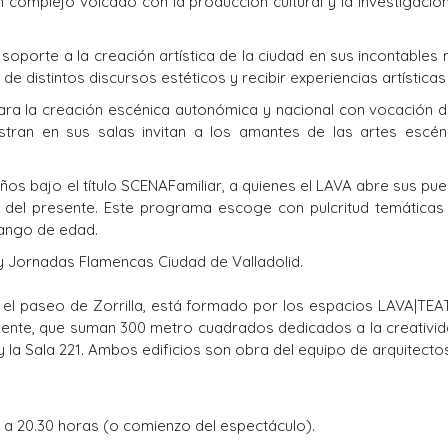
n complejo volcado con la producción cultural y la investigación
r soporte a la creación artística de la ciudad en sus incontable
 de distintos discursos estéticos y recibir experiencias artístic
ara la creación escénica autonómica y nacional con vocación d
stran en sus salas invitan a los amantes de las artes escé
s bajo el título SCENAFamiliar, a quienes el LAVA abre sus pu
del presente. Este programa escoge con pulcritud temáticas s
ango de edad.
z y Jornadas Flamencas Ciudad de Valladolid.
n el paseo de Zorrilla, está formado por los espacios LAVA|TE
valente, que suman 300 metro cuadrados dedicados a la creativi
a Sala 221. Ambos edificios son obra del equipo de arquitectos J.I
17 a 20.30 horas (o comienzo del espectáculo).