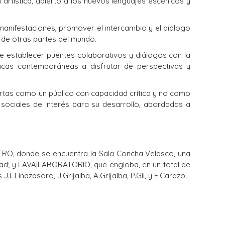
 artística, abierto a los nuevos lenguajes escénicos y
s manifestaciones, promover el intercambio y el diálogo
as de otras partes del mundo.
e establecer puentes colaborativos y diálogos con la
nicas contemporáneas a disfrutar de perspectivas y
ertas como un público con capacidad crítica y no como
ociales de interés para su desarrollo, abordadas a
ATRO, donde se encuentra la Sala Concha Velasco, una
dad; y LAVA|LABORATORIO, que engloba, en un total de
. Linazasoro, J.Grijalba, A.Grijalba, P.Gil, y E.Carazo.