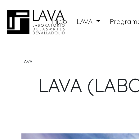
Pasar
al
Menu
contenido
Inicio
LAVA
Program
principal
LAVA
LAVA
LAVA (LAB