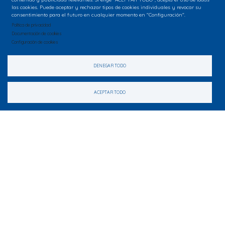
las cookies. Puede aceptar y rechazar tipos de cookies individuales y revocar su
consentimiento para el futuro en cualquier momento en "Configuración".
Política de privacidad
Documentación de cookies
Configuración de cookies
DENEGAR TODO
ACEPTAR TODO
Contacta
Paseo de Zorrilla, 101. 47007 Valladolid
Oficinas:
983 132 227
(De 09:00 a 15:00 de lunes a viernes)
Taquillas:
983 235 259
(solo en horario de taquilla)
programacion@fmcva.org
menu
aviso legal
política de cookies