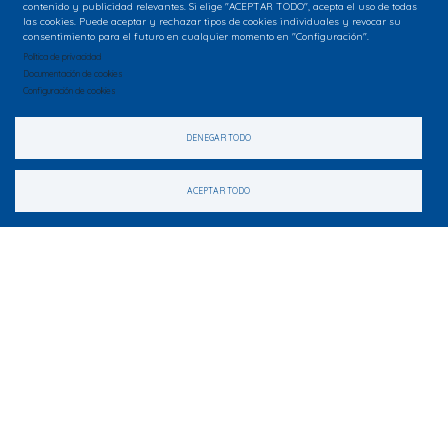
contenido y publicidad relevantes. Si elige "ACEPTAR TODO", acepta el uso de todas
las cookies. Puede aceptar y rechazar tipos de cookies individuales y revocar su
consentimiento para el futuro en cualquier momento en "Configuración".
Política de privacidad
Documentación de cookies
Configuración de cookies
DENEGAR TODO
ACEPTAR TODO
Contacta
Paseo de Zorrilla, 101. 47007 Valladolid
Oficinas:
983 132 227
(De 09:00 a 15:00 de lunes a viernes)
Taquillas:
983 235 259
(solo en horario de taquilla)
programacion@fmcva.org
menu
aviso legal
política de cookies