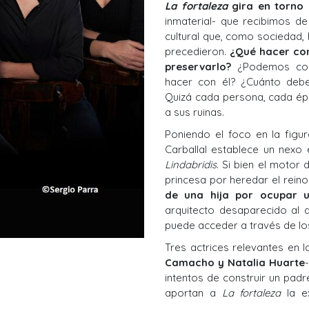
La fortaleza
gira en torno 
inmaterial- que recibimos de
cultural que, como sociedad
precedieron.
¿Qué hacer co
preservarlo?
¿Podemos con
hacer con él? ¿Cuánto deb
Quizá cada persona, cada épo
a sus ruinas.
Poniendo el foco en la figur
Carballal establece un nexo 
Lindabridis
. Si bien el motor
princesa por heredar el rein
de una hija por ocupar u
arquitecto desaparecido al
puede acceder a través de los
Tres actrices relevantes en l
Camacho y Natalia Huarte
intentos de construir un padr
aportan a
La fortaleza
la e
tantas veces palabras de ot