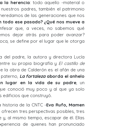
a la herencia
: todo aquello -material o
 nuestros padres, también el patrimonio
, heredamos de las generaciones que nos
n todo ese pasado? ¿Qué nos mueve a
fesar que, a veces, no sabemos qué
emos dejar atrás para poder avanzar?
ca, se define por el lugar que le otorga
a del padre, la autora y directora Lucía
entre su propia biografía y
El castillo de
 de la obra de Calderón es el afán de una
o paterno,
La fortaleza
aborda el anhelo
n lugar en la vida de su padre
, un
 que conoció muy poco y al que ya solo
 edificios que construyó.
a historia de la CNTC -
Eva Rufo, Mamen
- ofrecen tres perspectivas posibles, tres
e y, al mismo tiempo, escapar de él. Ellas
xperiencia de quienes han pronunciado
ro tiempo. Palabras que hemos heredado