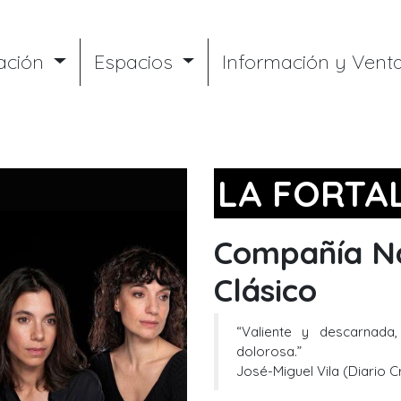
ación
Espacios
Información y Vent
LA FORTA
Compañía Na
Clásico
“Valiente y descarnada
dolorosa.”
José-Miguel Vila (Diario Cr