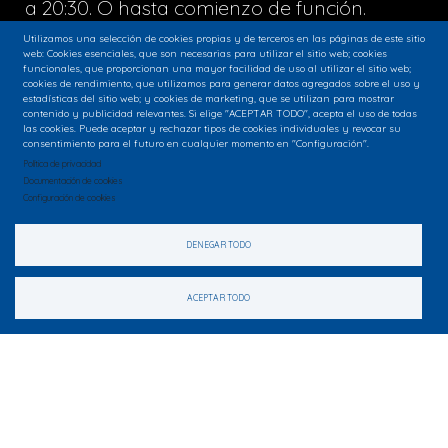
a 20:30. O hasta comienzo de función.
Utilizamos una selección de cookies propias y de terceros en las páginas de este sitio
Domingo: Cerrado excepto los días de
web: Cookies esenciales, que son necesarias para utilizar el sitio web; cookies
funcionales, que proporcionan una mayor facilidad de uso al utilizar el sitio web;
función.
cookies de rendimiento, que utilizamos para generar datos agregados sobre el uso y
estadísticas del sitio web; y cookies de marketing, que se utilizan para mostrar
Días de representación: 2 horas antes del
contenido y publicidad relevantes. Si elige "ACEPTAR TODO", acepta el uso de todas
las cookies. Puede aceptar y rechazar tipos de cookies individuales y revocar su
comienzo del espectáculo.
consentimiento para el futuro en cualquier momento en "Configuración".
Política de privacidad
Documentación de cookies
Configuración de cookies
DENEGAR TODO
ACEPTAR TODO