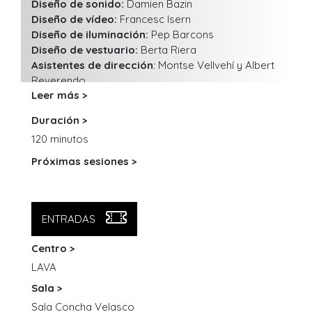
Diseño de sonido:
Damien Bazin
Diseño de vídeo:
Francesc Isern
Diseño de iluminación:
Pep Barcons
Diseño de vestuario:
Berta Riera
Asistentes de dirección
: Montse Vellvehí y Albert
Reverendo
Leer más >
Apoyo al texto:
Albert Reverendo, Andrew Tarbet
y Montse Vellvehí
Duración >
Regidor de escena
: Marc Serra
120 minutos
Técnicos del espectáculo:
Pau Segura y Maria
Vaillo
Próximas sesiones >
Operador de subtítulos:
Nagui Yamashita López
URL venta de entradas
Diseño de vestuario:
Època Barcelona Sastre
Annabel Barrufet
Una producción de La Perla 29
ENTRADAS
Centro >
LAVA
Sala >
Sala Concha Velasco